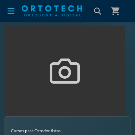
Início
/
Sobre nós
shopping_cart
Cursos para Ortodontistas