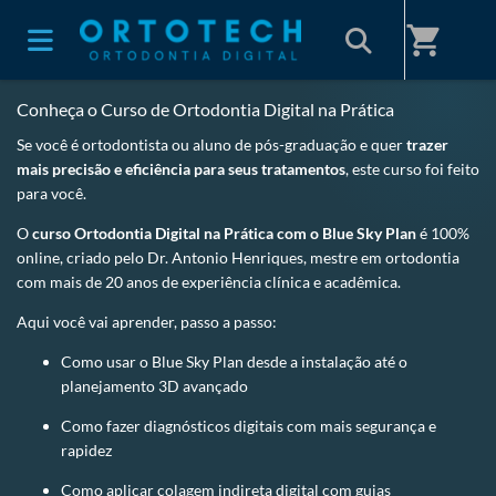
Home
/
ORTOTECH
shopping_cart
Conheça o Curso de Ortodontia Digital na Prática
Se você é ortodontista ou aluno de pós-graduação e quer
trazer
mais precisão e eficiência para seus tratamentos
, este curso foi feito
para você.
O
curso Ortodontia Digital na Prática com o Blue Sky Plan
é 100%
online, criado pelo Dr. Antonio Henriques, mestre em ortodontia
com mais de 20 anos de experiência clínica e acadêmica.
Aqui você vai aprender, passo a passo:
Como usar o Blue Sky Plan desde a instalação até o
planejamento 3D avançado
Como fazer diagnósticos digitais com mais segurança e
rapidez
Como aplicar colagem indireta digital com guias