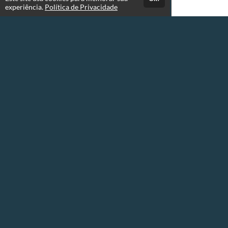
experiência.
Política de Privacidade
Atendimento
Segunda à sexta das 8:00 às 18:00 hrs
+5519971421515
Fale Conosco
Páginas
Quem é o professor
Política de Privacidade
Termos de Uso
Consultar Certificado